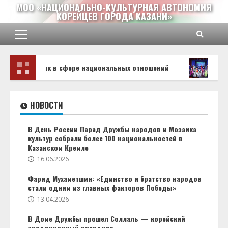
Перейти
МОО «НАЦИОНАЛЬНО-КУЛЬТУРНАЯ АВТОНОМИЯ
КОРЕЙЦЕВ ГОРОДА КАЗАНИ»
к
содержимому
Основное
меню
чших практик в сфере национальных отношений
В Казан
НОВОСТИ
В День России Парад Дружбы народов и Мозаика
культур собрали более 100 национальностей в
Казанском Кремле
16.06.2026
Фарид Мухаметшин: «Единство и братство народов
стали одним из главных факторов Победы»
13.04.2026
В Доме Дружбы прошел Соллаль — корейский
традиционный праздник