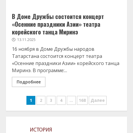
В Доме Дружбы состоится концерт
«Осенние праздники Азии» театра
корейского танца Миринэ
13.11.2025
16 ноября в Доме Дружбы народов
Татарстана состоится концерт театра
«Осенние праздники Азии» корейского танца
Миринэ. В программе:...
Подробнее
Навигация
1
2
3
4
…
168
Далее
по
записям