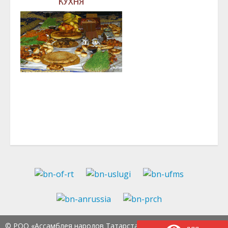
© РОО «Ассамблея народов Татарстана» Тел.:
8