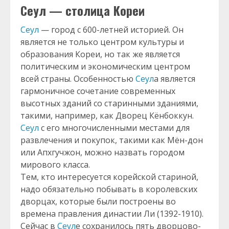
Сеул — столица Кореи
Сеул
— город с 600-летней историей. Он
является не только центром культуры и
образования Кореи, но так же является
политическим и экономическим центром
всей страны. Особенностью
Сеул
а является
гармоничное сочетание современных
высотных зданий со старинными зданиями,
такими, например, как Дворец Кёнбоккун.
Сеул
с его многочисленными местами для
развлечения и покупок, такими как Мён-дон
или Апхгучжон, можно назвать городом
мирового класса.
Тем, кто интересуется корейской стариной,
надо обязательно побывать в королевских
дворцах, которые были построены во
времена правления династии Ли (1392-1910).
Сейчас в
Сеул
е сохранилось пять дворцово-