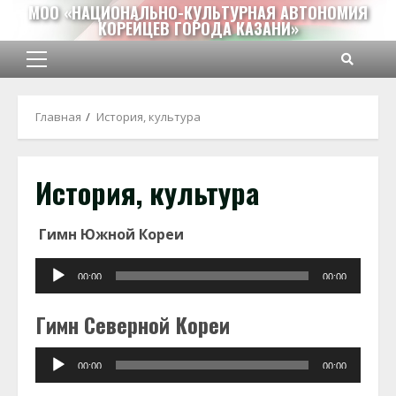
Перейти
МОО «НАЦИОНАЛЬНО-КУЛЬТУРНАЯ АВТОНОМИЯ
КОРЕЙЦЕВ ГОРОДА КАЗАНИ»
к
содержимому
Основное
меню
Главная
История, культура
История, культура
Гимн Южной Кореи
Audio
00:00
00:00
Player
Гимн Северной Кореи
Audio
00:00
00:00
Player