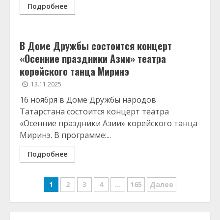
Подробнее
В Доме Дружбы состоится концерт
«Осенние праздники Азии» театра
корейского танца Миринэ
13.11.2025
16 ноября в Доме Дружбы народов
Татарстана состоится концерт театра
«Осенние праздники Азии» корейского танца
Миринэ. В программе:...
Подробнее
Навигация
1
2
3
4
…
165
Далее
по