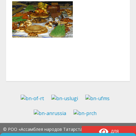
© РОО «Ассамблея народов Татарстана» Тел.:
8
ДЛЯ
(843) 237-97-99
E-mail:
an-tatarstan@yandex.ru