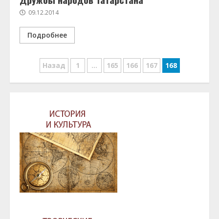
09.12.2014
Подробнее
Навигация
Назад
1
…
165
166
167
168
по
записям