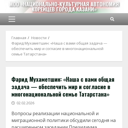
Перейти
МОО «НАЦИОНАЛЬНО-КУЛЬТУРНАЯ АВТОНОМИЯ
КОРЕЙЦЕВ ГОРОДА КАЗАНИ»
к
содержимому
Основное
меню
Главная
Новости
Фарид Мухаметшин: «Наша с вами общая задача —
обеспечить мир и согласие в многонациональной
семье Татарстана»
Фарид Мухаметшин: «Наша с вами общая
задача — обеспечить мир и согласие в
многонациональной семье Татарстана»
02.02.2026
Вопросы реализации национальной и
миграционной политики обсудили сегодня на
расширенном заседании Президиума