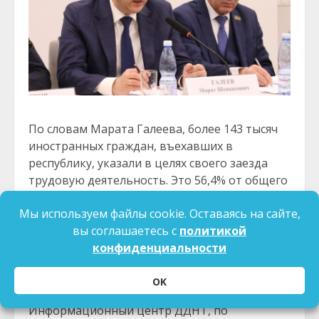
По словам Марата Галеева, более 143 тысяч
иностранных граждан, въехавших в
республику, указали в целях своего заезда
трудовую деятельность. Это 56,4% от общего
количества въехавших в республику
Мы используем файлы cookie. Оставаясь на сайте,
иностранных граждан. Почти 2 тысячи
вы соглашаетесь с
политикой
иностранцев и лиц без гражданства
конфиденциальности
приобрели гражданство РФ. Численность
постоянно проживающих увеличилась на
19%.
OK
Информационный центр ДДНТ, по