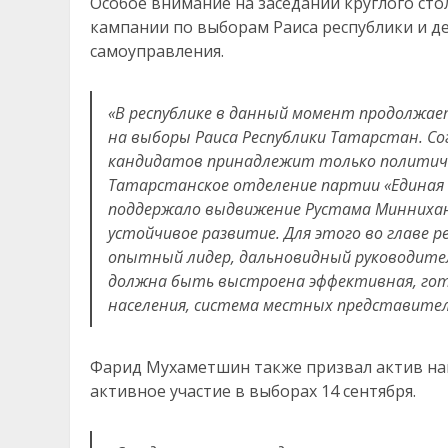
Особое внимание на заседании круглого ст
кампании по выборам Раиса республики и д
самоуправления.
«В республике в данный момент продолжа
на выборы Раиса Республики Татарстан. С
кандидатов принадлежит только политиче
Татарстанское отделение партии «Единая 
поддержало выдвижение Рустама Миннихано
устойчивое развитие. Для этого во главе ре
опытный лидер, дальновидный руководитель
должна быть выстроена эффективная, го
населения, система местных представител
Фарид Мухаметшин также призвал актив на
активное участие в выборах 14 сентября.