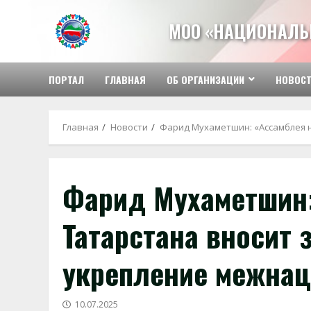
Перейти
к
МОО «НАЦИОНАЛЬ
содержимому
ПОРТАЛ
ГЛАВНАЯ
ОБ ОРГАНИЗАЦИИ
НОВОС
Главная
Новости
Фарид Мухаметшин: «Ассамблея н
Фарид Мухаметшин:
Татарстана вносит
укрепление межнац
10.07.2025