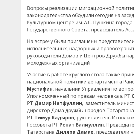
Вопросы реализации миграционной политик
законодательства обсудили сегодня на засед
Культурном центре им. А.С. Пушкина города
Государственного Совета, председатель Ас
На встречу были приглашены представители
исполнительных, надзорных и правоохранит
руководители Домов и Центров Дружбы нар
молодежных организаций.
Участие в работе круглого стола также при
национальной политики департамента Раис
Мустафин
, начальник Управления по вопр
Уполномоченный по правам человека в РТ
РТ
Дамир Натфуллин
, заместитель минис
директор Дома дружбы народов Татарстана
РТ
Тимур Кадыров
, руководитель Исполко
Госсовета РТ
Ренат Валиуллин
, Председат
Татарстана
Диляра Дамар
, председатели 