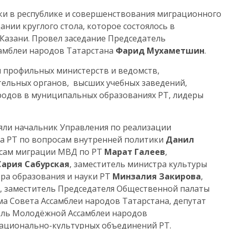
и в республике и совершенствования миграционного
ании круглого стола, которое состоялось в
 Казани. Провел заседание Председатель
самблеи народов Татарстана
Фарид Мухаметшин
.
 профильных министерств и ведомств,
ельных органов, высших учебных заведений,
одов в муниципальных образованиях РТ, лидеры
няли начальник Управления по реализации
а РТ по вопросам внутренней политики
Данил
осам миграции МВД по РТ
Марат Галеев
,
Сария Сабурская
, заместитель министра культуры
тра образования и науки РТ
Минзалия Закирова
,
, заместитель Председателя Общественной палаты
ма Совета Ассамблеи народов Татарстана, депутат
ель Молодёжной Ассамблеи народов
национально-культурных объединений РТ.