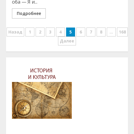
оба — Я и...
Подробнее
Навигация
Назад
1
2
3
4
5
6
7
8
…
168
по
Далее
записям