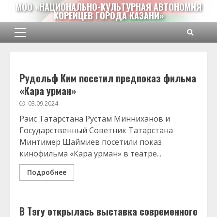
Перейти
МОО «НАЦИОНАЛЬНО-КУЛЬТУРНАЯ АВТОНОМИЯ
КОРЕЙЦЕВ ГОРОДА КАЗАНИ»
к
содержимому
Основное
меню
Рудольф Ким посетил предпоказ фильма
«Кара урман»
03.09.2024
Раис Татарстана Рустам Минниханов и
Государственный Советник Татарстана
Минтимер Шаймиев посетили показ
кинофильма «Кара урман» в театре...
Подробнее
В Тэгу открылась выставка современного